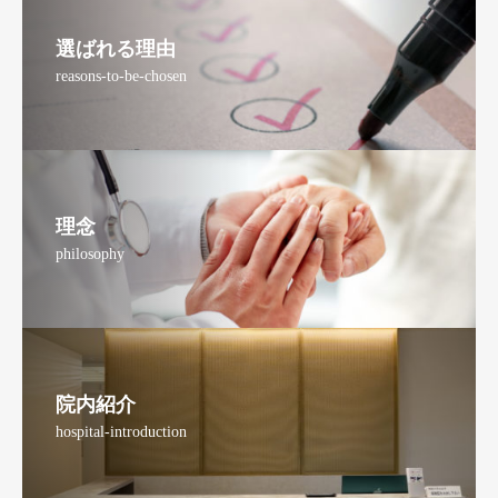
選ばれる理由
reasons-to-be-chosen
理念
philosophy
院内紹介
hospital-introduction