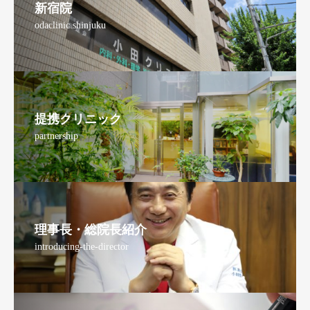
新宿院
odaclinic shinjuku
提携クリニック
partnership
理事長・総院長紹介
introducing-the-director