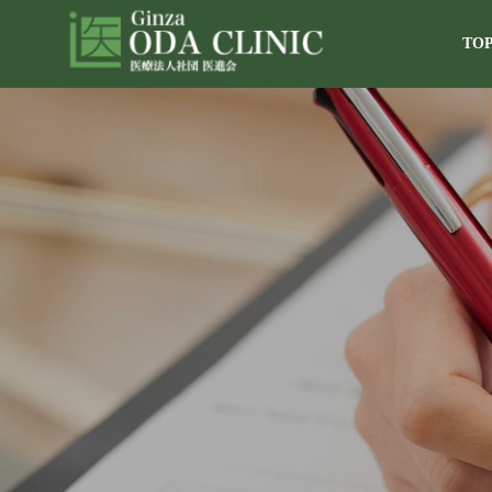
TO
理事長・総
introducing-the-d
当院について
About our hospital
院内紹介
hospital-introduc