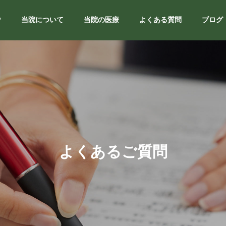
P
当院について
当院の医療
よくある質問
ブログ
院長紹介
選ばれる理由
irector
reasons-to-be-chosen
よくあるご質問
提携クリニック
tion
partnership