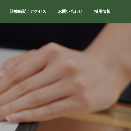
診療時間 / アクセス
お問い合わせ
採用情報
理念
philosophy
新宿院
odaclinic shinjuku