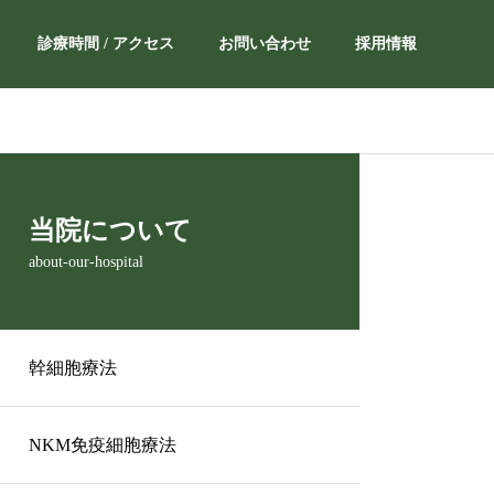
診療時間 / アクセス
お問い合わせ
採用情報
理念
当院について
philosophy
about-our-hospital
幹細胞療法
新宿院
odaclinic shinjuku
NKM免疫細胞療法