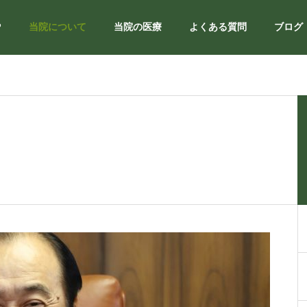
P
当院について
当院の医療
よくある質問
ブログ
院長紹介
選ばれる理由
irector
reasons-to-be-chosen
提携クリニック
tion
partnership