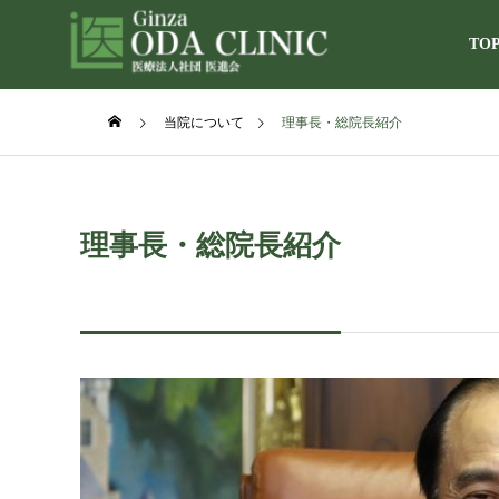
TO
当院について
理事長・総院長紹介
理事長・総
introducing-the-d
理事長・総院長紹介
当院について
About our hospital
院内紹介
hospital-introduc